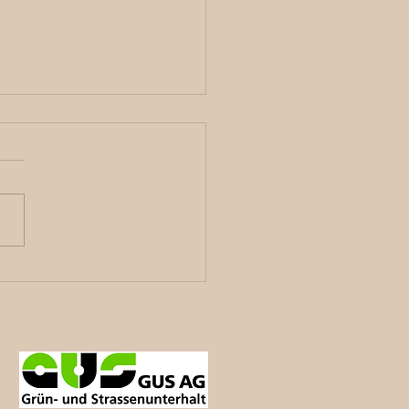
y Day in Interlaken –
lspielland32 ist dabei!