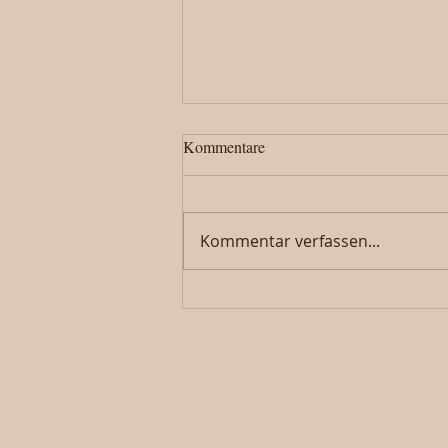
Kommentare
Kommentar verfassen...
800 Joor Hobel – Geschichte
erleben