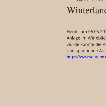
Ben Hänni
6. Mai
Winterland
Heute, am 06.05.201
Anlage im Wirieblic
wurde konnte die An
und spannende Aufg
https://www.youtub