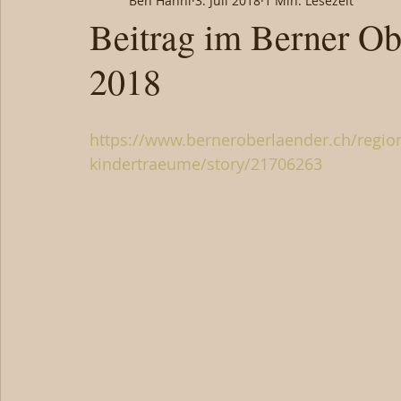
Ben Hänni
3. Juli 2018
1 Min. Lesezeit
Beitrag im Berner Ob
2018
https://www.berneroberlaender.ch/region
kindertraeume/story/21706263