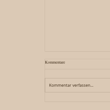
Kommentare
Kommentar verfassen...
800 Joor Hobel – Geschichte
erleben