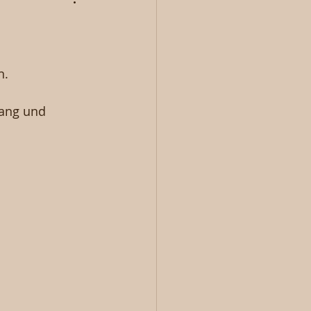
n.
sang und 