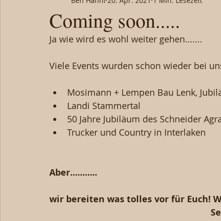
Ben Hänni
20. Apr. 2021
1 Min. Lesezeit
Coming soon.....
Ja wie wird es wohl weiter gehen.......
Viele Events wurden schon wieder bei u
Mosimann + Lempen Bau Lenk, Jubi
Landi Stammertal 
50 Jahre Jubiläum des Schneider Agra
Trucker und Country in Interlaken 
Aber...........
wir bereiten was tolles vor für Euch!
Se