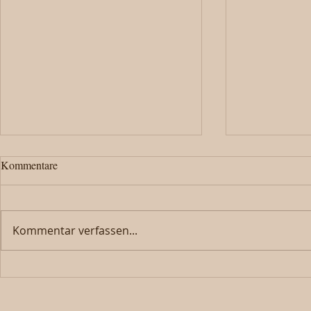
Kommentare
Kommentar verfassen...
800 Joor Hobel – Geschichte
Modellspiell
erleben
Pulling Zim
mit!