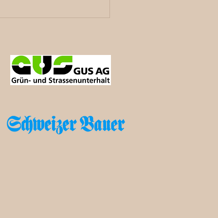
y Day in Interlaken –
lspielland32 ist dabei!