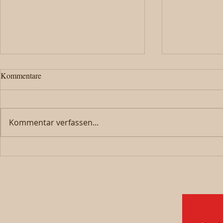
Kommentare
Kommentar verfassen...
800 Joor Hobel – Geschichte
Modellspiell
erleben
Pulling Zim
mit!