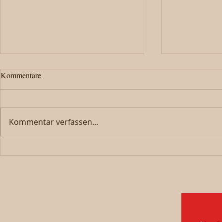
Kommentare
Kommentar verfassen...
800 Joor Hobel – Geschichte
Family Day in
erleben
Modellspiella